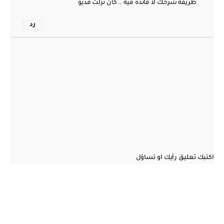
طريقة شرحك لا فائده فيه .. كان نزلت فديو
رد
اكتبك تعليق رأيك او تساؤل