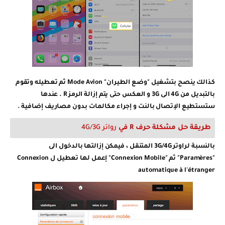
كذالك ينصح بتشغيل "وضع الطيران" Mode Avion ثم تعطيله وتقوم
بالتبديل من 4G الى 3G و العكس حتى يتم إزالة الرمز R . عندها
ستستطيع الإتصال بالنت و إجراء مكالمات بدون مصاريف إضافية .
طريقة حل مشكلة حرف R في
رواتر 4G/3G
بالنسبة لراوتر 3G/4G المتنقل ، فيمكن إزالتها بالدخول الى
"Paramères" ثم "
Connexion Mobile
" إعمل لها
تعطيل ل Connexion
automatique à l'étranger