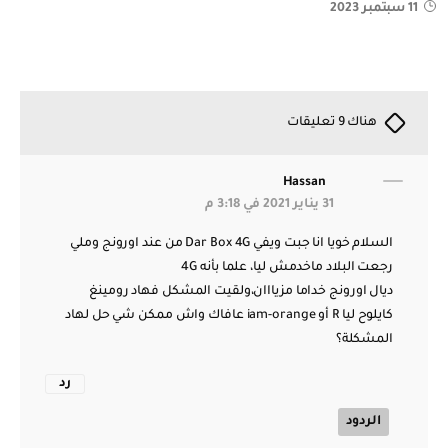
11 سبتمبر 2023
هناك 9 تعليقات
Hassan
31 يناير 2021 في 3:18 م
السلام خويا انا جبت ويفي Dar Box 4G من عند اورونج وملي
رجعت البلاد ماخدمش ليا، علما بأنه 4G
ديال اورونج خداما مزيااان،ولقيت المشكل فهاد رومينغ
كايلوح ليا R أو iam-orange عافاك واش ممكن شي حل لهاد
المشكلة؟
رد
الردود