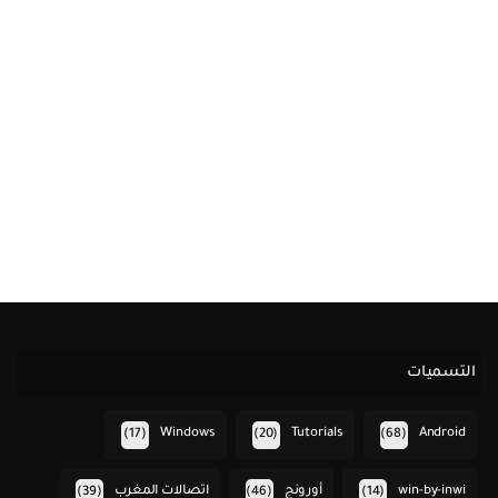
التسميات
Windows
Tutorials
Android
(17)
(20)
(68)
win-by-inwi
أورونج
اتصالات المغرب
(39)
(46)
(14)