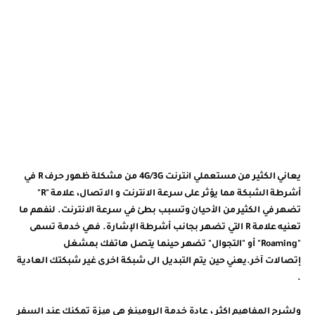
يعاني الكثير من مستعملي انترنت 4G/3G من مشكلة ظهور حرف R في
أشرطة الشبكة مما يؤثر على سرعة الانترنت و الاتصال، علامة "R"
تضهر في الكثير من الأحيان وتسبب بطئ في سرعة الانترنت. لنفهم ما
تعنيه علامة R التي تضهر بجانب أشرطة الإشارة. فهي خدمة تسمى
"Roaming" أو "التجوال" تضهر حينما يتصل هاتفك بمشغل
إتصالات آخر.يعني حين يتم التبديل الى شبكة اخرى غير شبكتك العادية
.
ولشرح المفاهيم اكثر ، عادة خدمة الرومينغ هي ميزة تمكنك عند السفر