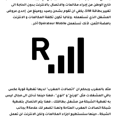
خارج الوطن من إجراء مكالمات والاتصال بالانترنت بدون الحاجة الى
تغيير بطاقة SIM، يكفي ان تقوم بشحن رصيد رومينغ من إحدى عروض
المشغل الذي تستعمله .وغالبا تكون تكلفة المكالمات و الانترنت
باهضة الثمن، لأنك تستعمل Opérateur Mobile آخر .
مثلا بالمغرب وبحكم ان "اتصالات المغرب" لديها تغطية قوية عكس
باقي المشغلات مثل "اورنج" و "انوي" ، فهنا حينما تدخل الى مجال ليس
به تغطية الشبكة من مشغل بطاقتك ، فهنا يتم الاتصال بتغطية
شبكة اتصالات المغرب المتاحة ولهذا تضهر لك علامة R بجانب
الشبكة ، حينها ستستطيع اجزاء المكالمات ولكن الانترنت لن تعمل