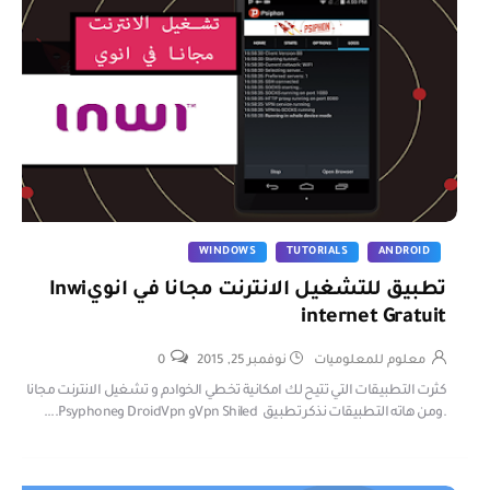
WINDOWS
TUTORIALS
ANDROID
تطبيق للتشغيل الانترنت مجانا في انويInwi
internet Gratuit
معلوم للمعلوميات
نوفمبر 25, 2015
0
كثرت التطبيقات التي تتيح لك امكانية تخطي الخوادم و تشغيل الانترنت مجانا
.ومن هاته التطبيقات نذكر تطبيق Vpn Shiledو DroidVpn وPsyphone....