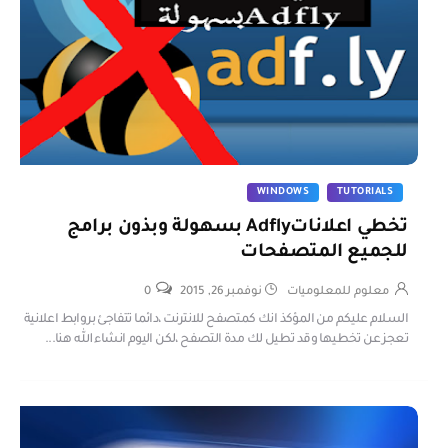
WINDOWS
TUTORIALS
تخطي اعلاناتAdfly بسهولة وبذون برامج
للجميع المتصفحات
معلوم للمعلوميات
نوفمبر 26, 2015
0
السلام عليكم من المؤكذ انك كمتصفح للانترنت ،دائما تتفاجئ بروابط اعلانية
تعجز عن تخطيها وقد تطيل لك مدة التصفح ،لكن اليوم انشاء الله هنا...