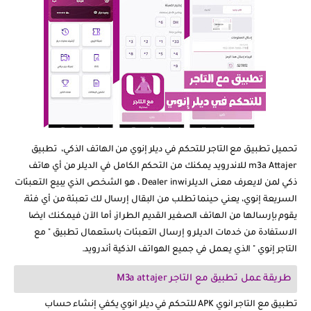
تحميل تطبيق مع التاجر للتحكم في ديلر إنوي من الهاتف الذكي، تطبيق
m3a Attajer للاندرويد يمكنك من التحكم الكامل في الديلر من أي هاتف
ذكي لمن لايعرف معنى الديلر Dealer inwi ، هو الشخص الذي يبيع التعبئات
السريعة إنوي، يعني حينما تطلب من البقال إرسال لك تعبئة من أي فئة،
يقوم بإرسالها من الهاتف الصغير القديم الطراز، أما الآن فيمكنك ايضا
الاستفادة من خدمات الديلر و إرسال التعبئات باستعمال تطبيق " مع
التاجر إنوي " الذي يعمل في جميع الهواتف الذكية أندرويد.
طريقة عمل تطبيق مع التاجر M3a attajer
تطبيق مع التاجر انوي APK للتحكم في ديلر انوي يكفي إنشاء حساب