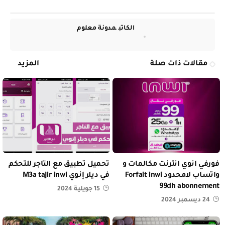
الكاتب
مدونة معلوم
مقالات ذات صلة
المزيد
فورفي انوي انترنت مكالمات و
تحميل تطبيق مع التاجر للتحكم
واتساب لامحدود Forfait inwi
في ديلر إنوي M3a tajir inwi
99dh abonnement
15 جويلية 2024
24 ديسمبر 2024