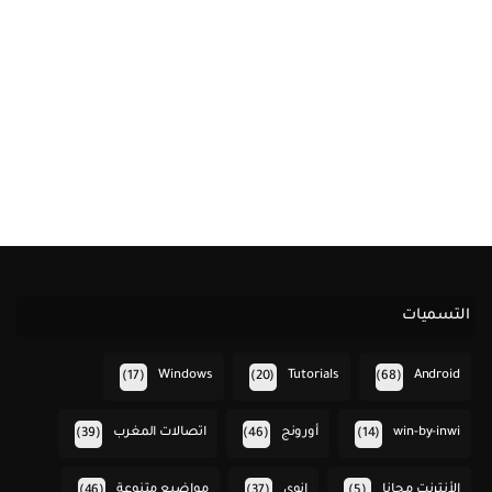
التسميات
Windows
Tutorials
Android
(17)
(20)
(68)
win-by-inwi
أورونج
اتصالات المغرب
(39)
(46)
(14)
الأنترنت مجانا
انوي
مواضيع متنوعة
(46)
(37)
(5)