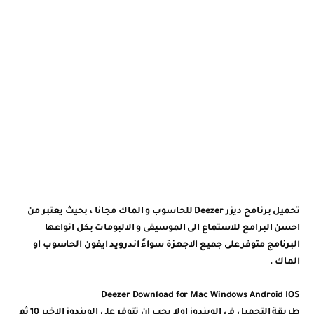
تحميل برنامج ديزر Deezer للحاسوب و الماك مجانا ، بحيث يعتبر من
احسن البرامع للاستماع الى الموسيقى و الالبومات بكل انواعها
البرنامج متوفر على جميع الاجهزة سواءً اندرويد ايفون الحاسوب او
الماك .
Deezer Download for Mac Windows Android IOS
طريقة التحميل في الويندوز اولا يجب ان تتوفر على الويندوز الاخير 10 ثم