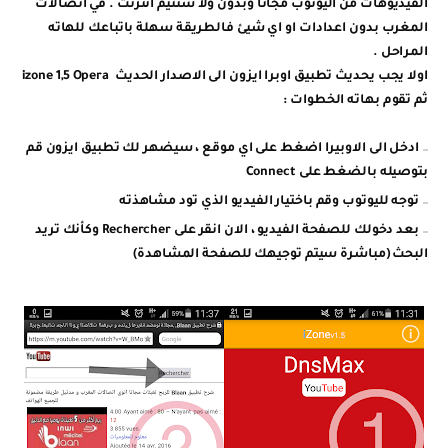
الفيديوهات من اليوتوب مجانا وبدون ولا سنتيم انترنت . في اتصالات
المغرب بدون اعدادات او اي شيئ فالطريقة سهلة باتباعك للهاته
المراحل .
اولا يجب يحديث تطبيق اوبرا ايزون الى الاصدار الحديث izone 1,5 Opera
ثم تقوم بهاته الخطوات :
ادخل الى الاوبيرا اضغط على اي موقع ، سيضهر لك تطبيق ايزون قم
بتوصيله بالضغط على Connect
توجه لليوتوب وقم باختيار الفيديو الذي تود مشاهذته
بعد دخولك للصفحة الفيديو ، الان انقر على Rechercher وكأنك تريد
البحث (مباشرة سيتم توجيهك للصفحة المشاهدة)