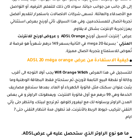
إلى كل جانب من جوانب حياتنا، سواء كان ذلك للتعلم، الترفيه، أو التواصل
مع الأصدقاء والعائلة. تسعى شركات الاتصالات باستمرار لتقديم أفضل
تجربة اتصال للمستخدمين، وفي هذا السياق، تأتي أورنج بعرض استثنائي
يعزز تجربة الإنترنت بشكل لا يقاوم
.
عرض " إنترنت أدسيل أورنج
ADSL Orange
و
عروض اورنج للانترنت
المنزلي
" بسرعة 20
mega
في الثانية بسعر 149 درهم شهرياً هو فرصة لا
تُعوض للاستمتاع بتجربة اتصال مميزة
.
كيفية الاستفادة من عرض
ADSL 20 méga orange
للتسجيل في هذا العرض
Wifi Orange 149dh
يجب أولا التوجه الى أقرب
وكالة أو نقطة البيع التابعة لأورنج، ثم ستحتاج فقط البطاقة الوطنية وما
يثبت عنوان سكنك مثل فاتورة الكهرباء أو الماء. بعدها
ستدفع مصاريف
الخدمة وهي 99 درهم
مع أول فاتورة الانترنت
ويعطونك الراوتر و في بعض
المدن الراوتر يرسلونه لك مع ليفرور كلوفو، ثم ترجع لبيتك، وانتظر حتى يأتي
التقني لتركيب خيوط الربط بالأنترنت،
قذ تطول مدة انتظار التقني حتى 7
ايام.
ما هو نوع الراوتر الذي ستحصل عليه في عرض
.ADSL