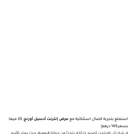
استمتع بتجربة اتصال استثنائية مع
عرض إنترنت أدسيل أورنج
: 20 ميغا
بسعر 149 درهم
!
لا شك أن الإنترنت أصبح جزءًا لا يتجزأ من حياتنا اليومية، حيث يمتد تأثيره