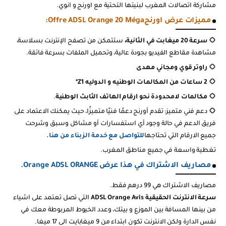
مشاركة اتصالات المغرب لبنيتها التحتية مع اورنج و انوي.
مميزات عرض اورنجOffre ADSL Orange 20 Méga
:
سرعة 20 ميغابت في الثانية،
ستتمكن من تصفح الإنترنت بسلاسة،
مشاهدة مقاطع الفيديو بجودة عالية، وتحميل الملفات بسرعة فائقة
.
راوتر قوي ومجاني مهدى
2 ساعات من المكالمات الوطنيه و الدوليه Z1*
مكالمات لامحدودة نحو ارقام الهاتف الثابث الوطنية
.
دعم فني متميز: تقدم أورنج دعمًا فنيًا متميزًا، حيث يمكنك الاعتماد على
فريق الدعم في حالة وجود أي استفسارات أو مشاكل
وسبق وشرحت
جميع الارقام التي تحتاجها
للتواصل مع خدمة الزبناء من هنا.
تغطية واسعة في جميع مناطق المغرب
.
مصاريف الاشتراك في هذا
عرض
.Orange ADSL ORANGE
مصاريف الاشتراك هي 99 درهم فقط
.
سرعة الانترنت الحقيقية
ADSL Orange Avis
التي تصل تعتمد على اشياء
من بينها المسافة بين الموزع و بيتك، وعدد الخيوط المربوطة معك في
نفس الدارة
ولكن الانترنت تكون ابتداء من 9 ميغابايت الى 17 ميغا
.