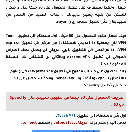
إلا ان تطبيق سبيدي فاي يعطيك فقط 2Go مجانية ، اي انه محدود في 2
جيغا ، ولهذا سنتعرف على كيفية الحصول على 50 جيكا بدل 2 جيكا ،
لتتمكن من تلبية جميع حاجياتك .
هناك العديد من النسخ من
سبيديفاي مثل
تحميل
نسخة ريان rayan.
كيف تعمل فكرة الحصول على 50 جيكا ، اولا سنحتاج الى تطبيق Touch
VPN
لكي يعطينا ip
امريكي للاستفادة من عرض في تطبيق express
VPN.
اذا لم تدخل الى التطبيق بآيبي امريكي لن يعمل معك العرض
المجاني
في
تطبيق express VPN
وبالتالي لن تتشتغل لك النسخة
المدفوعة مجانا.
بعد الحصول على حساب مدفوع في تطبيق express vpn ندخل ونقوم
بالاتصال ب vpn دولة فينزويلا venezuela . وهكذا سنحصل على 50
جيكا
في
تطبيق
Speedify.
طريقة الحصول على 50 جيغا في تطبيق سپيدي فاي Speedify
50 gb .
اول شيء ستحتاج الى تطبيق
Touch VPN
.
ندخل اليه ونختار دولة
امريكا united states
ونضغط
connect.