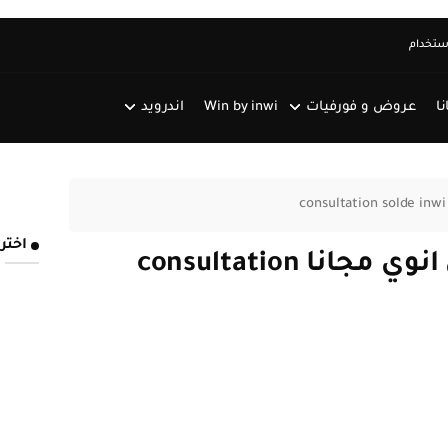
استخدام
نا
عروض و فورفيات
Win by inwi
اندرويد
اختر
معرفة الرصيد المتبقي في انوي مجانا consultation