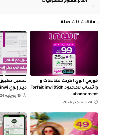
الكاتب
معلوم للمعلوميات
مقالات ذات صلة
فورفي انوي انترنت مكالمات و
تحميل تطبيق م
واتساب لامحدود Forfait inwi 99dh
ديلر إنوي M3a tajir inwi
abonnement
15 جويلية 2024
24 ديسمبر 2024