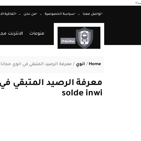
-->
•تواصل معنا
•سياسة الخصوصية
•من نحن
•اتفاقية ال
منوعات
الانترنت مجا
Home
/
انوي
/
معرفة الرصيد المتبقي في انوي مجانا consultation solde inwi
solde inwi