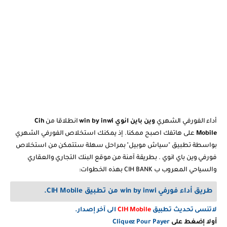
أداء الفورفي الشهري
وين باين انوي win by inwi
انطلاقا من
Cih
Mobile
على هاتفك اصبح ممكنا. إذ يمكنك استخلاص الفورفي الشهري
بواسطة تطبيق "سياش موبيل" بمراحل سهلة ستتمكن من استخلاص
فورفي وين باي انوي . بطريقة آمنة من موقع البنك التجاري والعقاري
والسياحي المعروب ب CIH BANK بهذه الخطوات:
طريق أداء فورفي win by inwi من تطبيق CIH Mobile.
لاتنسى تحديث تطبيق
CIH Mobile
الى آخر إصدار.
أولا إضغط على
Cliquez Pour Payer