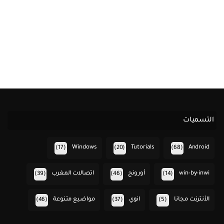
التسميات
Windows
Tutorials
Android
(17)
(20)
(68)
win-by-inwi
أورونج
اتصالات المغرب
(39)
(46)
(14)
الأنترنت مجانا
انوي
مواضيع متنوعة
(46)
(37)
(5)