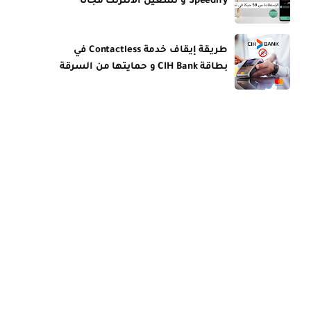
Speedify و تشغيل الانترنت مجانا
طريقة إيقاف خدمة Contactless في
بطاقة CIH Bank و حمايتها من السرقة