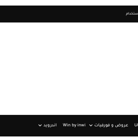
استخدام
نا
عروض و فورفيات
Win by inwi
اندرويد