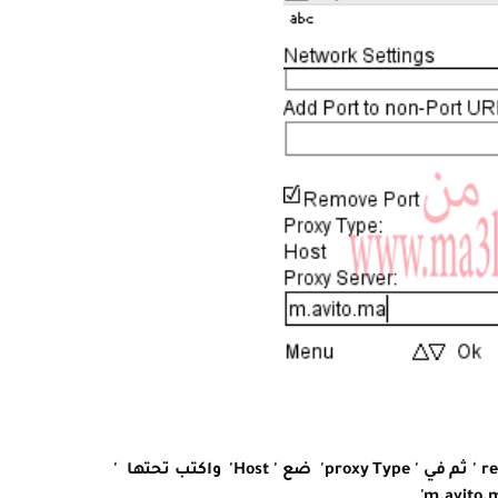
ضع علامة كما في الصورة على ' remove port ' ثم في ' proxy Type' ضع ' Host' واكتب تحتها '
m.avito.m