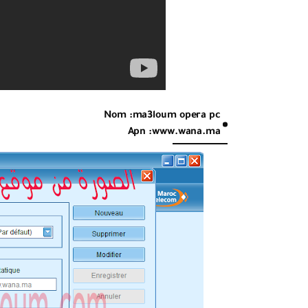
Nom :ma3loum opera pc
Apn :www.wana.ma