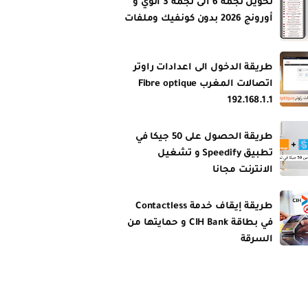
تحويل نجمة 6 الى نجمة 3 انوي و
أورونج 2026 بدون كونفيك وملفات
طريقة الدخول الى اعدادات راوتر
اتصالات المغرب Fibre optique
192.168.1.1
طريقة الحصول على 50 جيكا في
تطبيق Speedify و تشغيل
الانترنت مجانا
طريقة إيقاف خدمة Contactless
في بطاقة CIH Bank و حمايتها من
السرقة