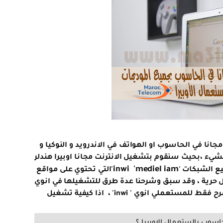
مجانا في الحاسوب او الهواتف في الاندرويد و النوكيا و
لشيء ،بحيث سنقوم بتشغيل الانترنت مجانا اوبيرا هندلر
inwi 'mediel iam
ع الشبكات '
'التي تحتوي على مواقع
بكل حرية ، وقد سبق وشرحنا عدة طرق للتشغيلها في انوي
ملي انوي ' inwi' ، اذا كيفية تشغيل
حاسوب بالستعمال الاوبيرا ؟