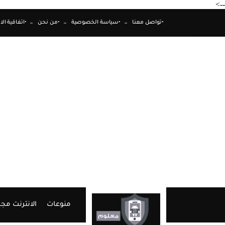
-->
•تواصل معنا
•سياسة الخصوصية
•من نحن
•اتفاقية ال
منوعات
الانترنت مجا