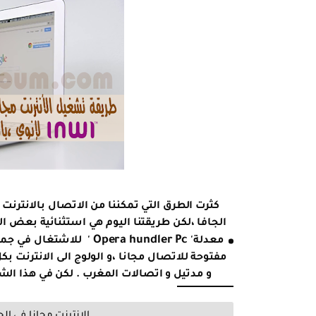
كثرت الطرق التي تمكننا من الاتصال بالانترنت 
الجافا ،لكن طريقتنا اليوم هي استثنائية بعض ا
Opera hundler Pc
معدلة'
' للاشتغال في جمي
مفتوحة للاتصال مجانا ،و الولوج الى الانترنت 
و مدتيل و اتصالات المغرب . لكن في هذا الشرح فقط للمستع
الانترنت مجانا في ال