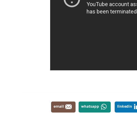
email
whatsapp
linkedin