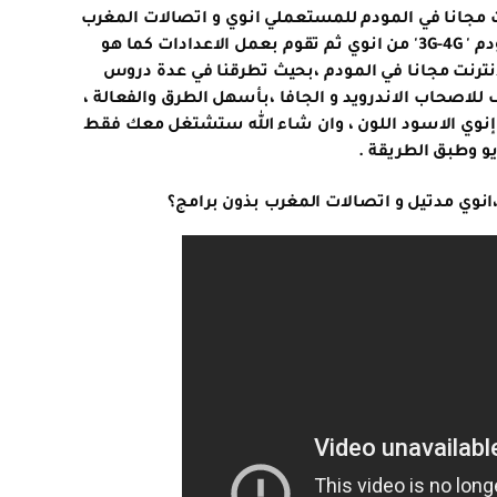
2016 للتشغيل الانترنت مجانا في المودم للمستعملي انوي و اتصالات المغرب
ومدتيل مجانا وبسهولة فيكفي التوفر على مودم ' 3G-4G' من انوي ثم تقوم بعمل الاعدادات كما هو
ترنت مجانا في المودم ،بحيث تطرقنا في عدة دروس
للاصحاب الاندرويد و الجافا ،بأسهل الطرق والفعالة ،
إنوي الاسود اللون ، وان شاء الله ستشتغل معك فقط
يو وطبق الطريقة .
،انوي مدتيل و اتصالات المغرب بذون برامج؟