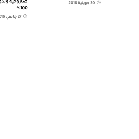
صاروخية وبذو
30 جويلية 2016
100%
27 جانفي 2016