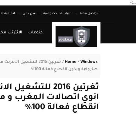
-->
•تواصل معنا
•سياسة الخصوصية
•من نحن
•اتفاقية ال
منوعات
الانترنت مجا
Windows
/
Home
/
ثغرتين 2016 للتشغيل ال
صاروخية وبذون انقطاع فعالة 100%
ثغرتين 2016 للتشغ
انوي اتصالات المغرب و م
انقطاع فعالة 100%